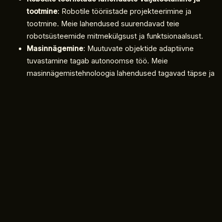
tootmine
: Robotile tööriistade projekteerimine ja
tootmine. Meie lahendused suurendavad teie
robotsüsteemide mitmekülgsust ja funktsionaalsust.
Masinnägemine
: Muutuvate objektide adaptiivne
tuvastamine tagab autonoomse töö. Meie
masinnägemistehnoloogia lahendused tagavad täpse ja
usaldusväärse objektide tuvastamise automatiseeritud
protsesside jaoks.
Küsi pakkumist