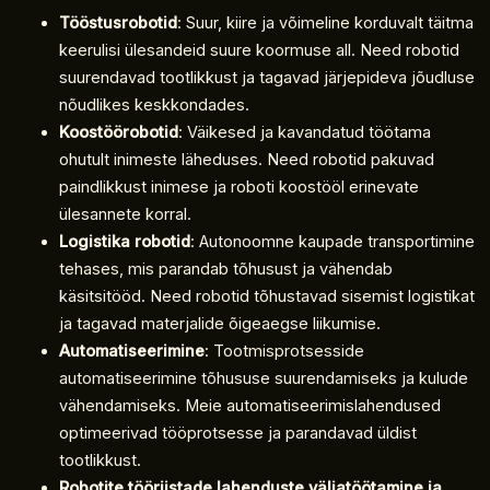
Tööstusrobotid
: Suur, kiire ja võimeline korduvalt täitma
keerulisi ülesandeid suure koormuse all. Need robotid
suurendavad tootlikkust ja tagavad järjepideva jõudluse
nõudlikes keskkondades.
Koostöörobotid
: Väikesed ja kavandatud töötama
ohutult inimeste läheduses. Need robotid pakuvad
paindlikkust inimese ja roboti koostööl erinevate
ülesannete korral.
Logistika robotid
: Autonoomne kaupade transportimine
tehases, mis parandab tõhusust ja vähendab
käsitsitööd. Need robotid tõhustavad sisemist logistikat
ja tagavad materjalide õigeaegse liikumise.
Automatiseerimine
: Tootmisprotsesside
automatiseerimine tõhususe suurendamiseks ja kulude
vähendamiseks. Meie automatiseerimislahendused
optimeerivad tööprotsesse ja parandavad üldist
tootlikkust.
Robotite tööriistade lahenduste väljatöötamine ja