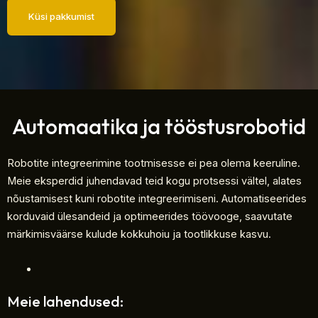
Küsi pakkumist
Automaatika ja tööstusrobotid
Robotite integreerimine tootmisesse ei pea olema keeruline.
Meie eksperdid juhendavad teid kogu protsessi vältel, alates
nõustamisest kuni robotite integreerimiseni. Automatiseerides
korduvaid ülesandeid ja optimeerides töövooge, saavutate
märkimisväärse kulude kokkuhoiu ja tootlikkuse kasvu.
Meie lahendused: