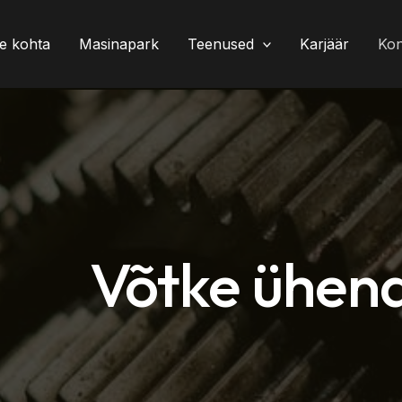
e kohta
Masinapark
Teenused
Karjäär
Kon
Võtke ühen