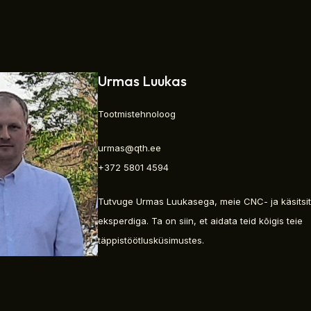
Urmas Luukas
Tootmistehnoloog
urmas@qth.ee
+372 5801 4594
Tutvuge Urmas Luukasega, meie CNC- ja käsitsit
eksperdiga. Ta on siin, et aidata teid kõigis teie
täppistöötlusküsimustes.