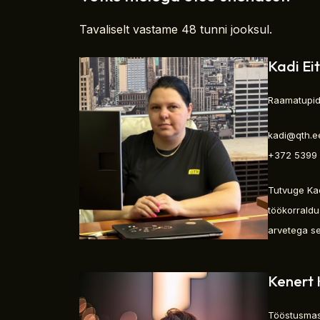
Tavaliselt vastame 48 tunni jooksul.
Kadi Ei
Raamatupi
kadi@qth.e
+372 5399
Tutvuge Kad
töökorraldu
arvetega s
Kenert
Tööstusmas