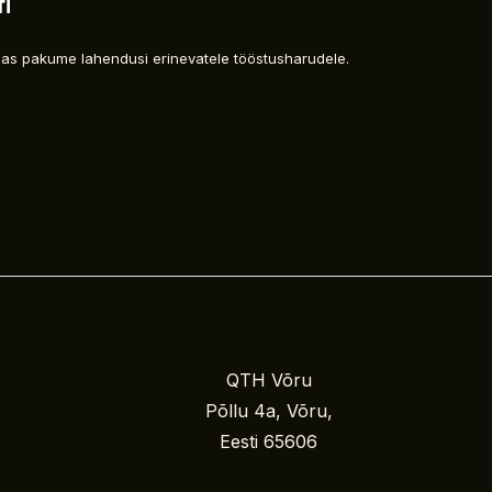
i
as pakume lahendusi erinevatele tööstusharudele.
QTH Võru
Põllu 4a, Võru,
Eesti 65606