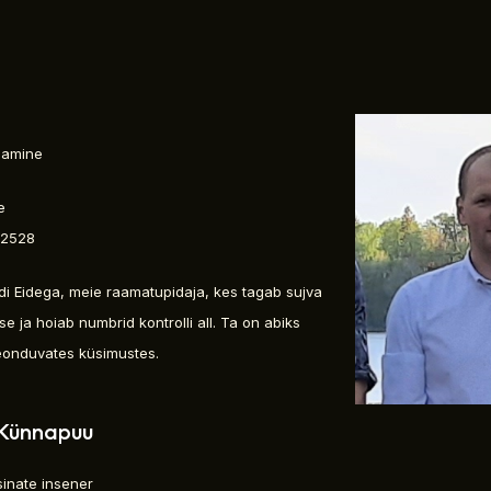
t
damine
e
 2528
i Eidega, meie raamatupidaja, kes tagab sujva
se ja hoiab numbrid kontrolli all. Ta on abiks
eonduvates küsimustes.
 Künnapuu
inate insener