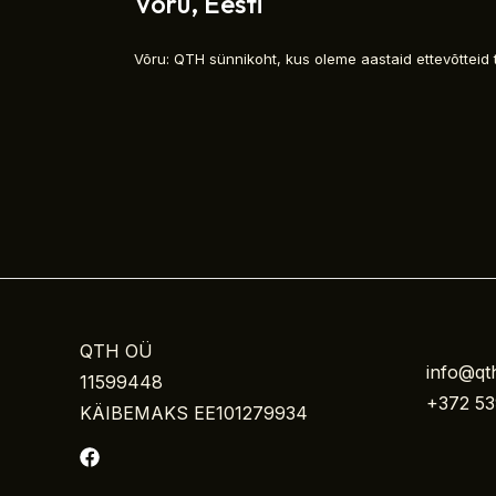
Võru, Eesti
Võru: QTH sünnikoht, kus oleme aastaid ettevõttei
QTH OÜ
info@qt
11599448
+372 53
KÄIBEMAKS EE101279934