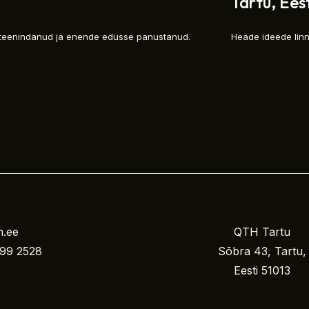
Tartu, Eest
d teenindanud ja enende edusse panustanud.
Heade ideede linn
h.ee
QTH Tartu
99 2528
Sõbra 43, Tartu,
Eesti 51013