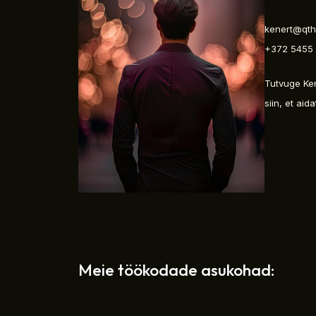
kenert@qth
+372 5455
Tutvuge Ke
siin, et ai
Meie töökodade asukohad: