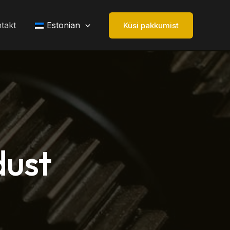
takt
Estonian
Küsi pakkumist
dust