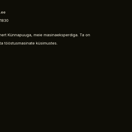
.ee
 1830
nert Künnapuuga, meie masinaeksperdiga. Ta on
data tööstusmasinate küsimustes.