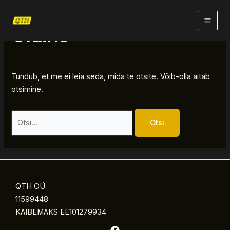
Skip
Otsi:
Pea
to
Üldine
content
Tundub, et me ei leia seda, mida te otsite. Võib-olla aitab
otsimine.
QTH OÜ
11599448
KÄIBEMAKS EE101279934